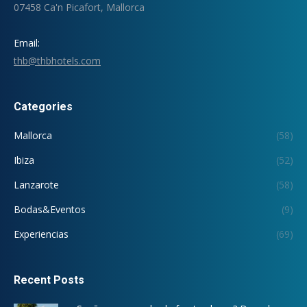
07458 Ca'n Picafort, Mallorca
Email:
thb@thbhotels.com
Categories
Mallorca
(58)
Ibiza
(52)
Lanzarote
(58)
Bodas&Eventos
(9)
Experiencias
(69)
Recent Posts