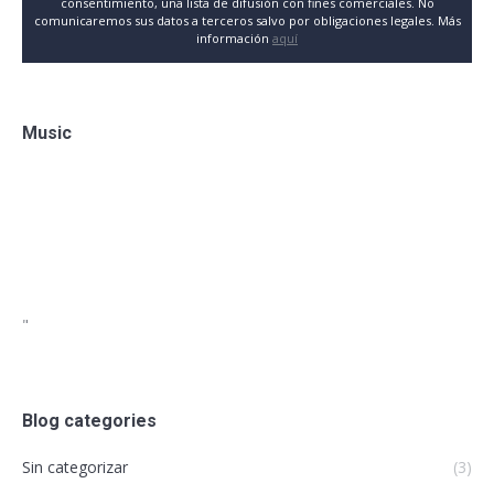
consentimiento, una lista de difusión con fines comerciales. No
comunicaremos sus datos a terceros salvo por obligaciones legales. Más
información
aquí
Music
"
Blog categories
Sin categorizar
(3)