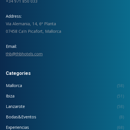
+34 971 850 033
Address:
Via Alemania, 14, 6ª Planta
07458 Ca'n Picafort, Mallorca
Email:
thb@thbhotels.com
Categories
Mallorca
(58)
Ibiza
(51)
Lanzarote
(58)
Bodas&Eventos
(8)
Experiencias
(68)