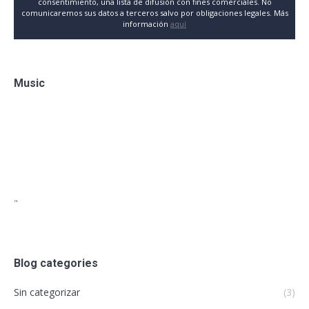
consentimiento, una lista de difusión con fines comerciales. No
comunicaremos sus datos a terceros salvo por obligaciones legales. Más
información
aquí
Music
"
Blog categories
Sin categorizar
(3)