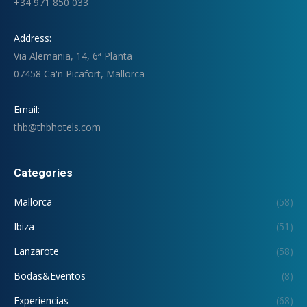
+34 971 850 033
Address:
Via Alemania, 14, 6ª Planta
07458 Ca'n Picafort, Mallorca
Email:
thb@thbhotels.com
Categories
Mallorca
(58)
Ibiza
(51)
Lanzarote
(58)
Bodas&Eventos
(8)
Experiencias
(68)