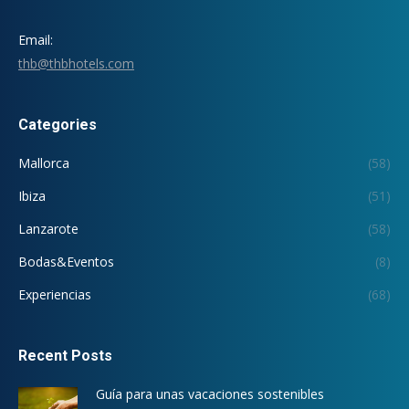
Email:
thb@thbhotels.com
Categories
Mallorca
(58)
Ibiza
(51)
Lanzarote
(58)
Bodas&Eventos
(8)
Experiencias
(68)
Recent Posts
Guía para unas vacaciones sostenibles