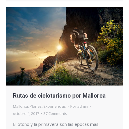
Rutas de cicloturismo por Mallorca
Mallorca
,
Planes
,
Experiencias
Por
admin
octubre 4, 2017
37 Comments
El otoño y la primavera son las épocas más