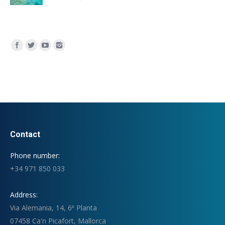
Encuéntranos en:
Contact
Phone number:
+34 971 850 033
Address:
Via Alemania, 14, 6ª Planta
07458 Ca'n Picafort, Mallorca