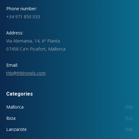
Phone number:
+34 971 850 033
Address:
Via Alemania, 14, 6ª Planta
07458 Ca'n Picafort, Mallorca
Email:
thb@thbhotels.com
Categories
Mallorca
(58)
Ibiza
(52)
Lanzarote
(58)