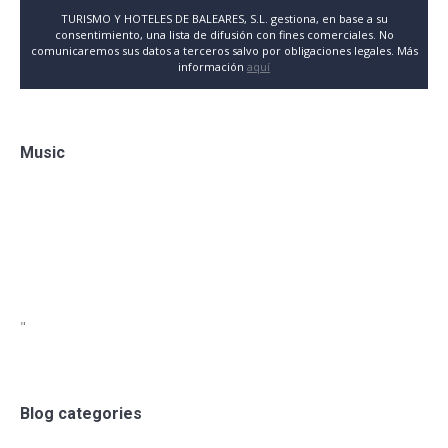
TURISMO Y HOTELES DE BALEARES, S.L. gestiona, en base a su
consentimiento, una lista de difusión con fines comerciales. No
comunicaremos sus datos a terceros salvo por obligaciones legales. Más
información
aquí
Music
"
Blog categories