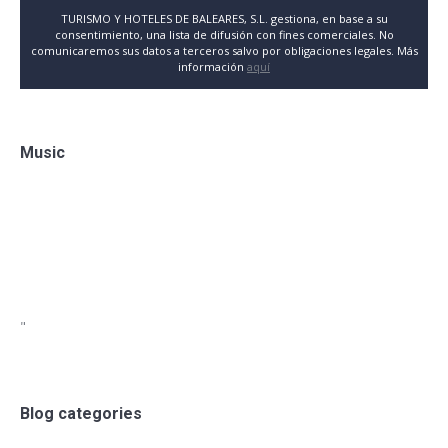
TURISMO Y HOTELES DE BALEARES, S.L. gestiona, en base a su
consentimiento, una lista de difusión con fines comerciales. No
comunicaremos sus datos a terceros salvo por obligaciones legales. Más
información
aquí
Music
"
Blog categories