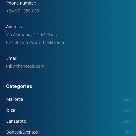
Phone number:
+34 971 850 033
Address:
Via Alemania, 14, 6ª Planta
07458 Ca'n Picafort, Mallorca
Email:
thb@thbhotels.com
Categories
Mallorca
(58)
Ibiza
(51)
Lanzarote
(58)
Bodas&Eventos
(8)