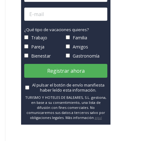
¿Qué tipo de vacaciones quieres?
Trabajo
Familia
Pareja
Amigos
Bienestar
Gastronomía
Registrar ahora
Al pulsar el botón de envío manifiesta
haber leído esta información.
TURISMO Y HOTELES DE BALEARES, S.L. gestiona,
en base a su consentimiento, una lista de
difusión con fines comerciales. No
comunicaremos sus datos a terceros salvo por
obligaciones legales. Más información
aquí