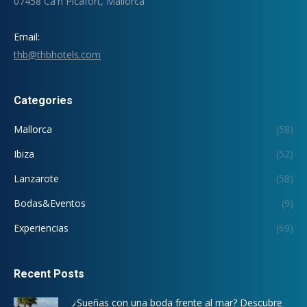
07458 Ca'n Picafort, Mallorca
Email:
thb@thbhotels.com
Categories
Mallorca
(58)
Ibiza
(52)
Lanzarote
(58)
Bodas&Eventos
(9)
Experiencias
(69)
Recent Posts
¿Sueñas con una boda frente al mar? Descubre