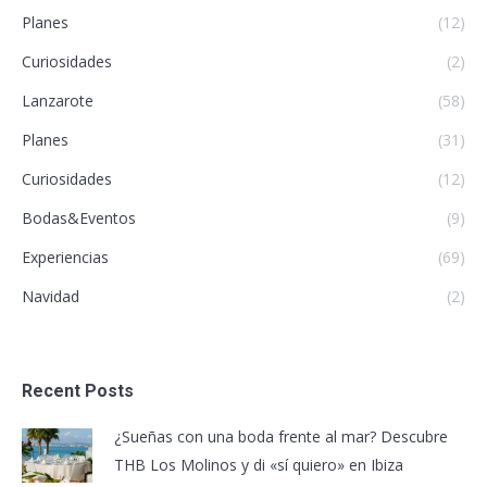
Planes
(12)
Curiosidades
(2)
Lanzarote
(58)
Planes
(31)
Curiosidades
(12)
Bodas&Eventos
(9)
Experiencias
(69)
Navidad
(2)
Recent Posts
¿Sueñas con una boda frente al mar? Descubre
THB Los Molinos y di «sí quiero» en Ibiza