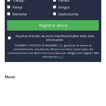
Trabajo
Familia
Pareja
Amigos
Bienestar
Gastronomía
Registrar ahora
Al pulsar el botón de envío manifiesta haber leído esta
información.
TURISMO Y HOTELES DE BALEARES, S.L. gestiona, en base a su
consentimiento, una lista de difusión con fines comerciales. No
comunicaremos sus datos a terceros salvo por obligaciones legales. Más
información
aquí
Music