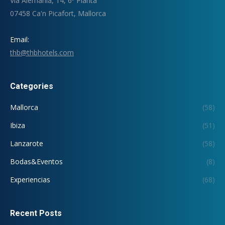
Via Alemania, 14, 6ª Planta
07458 Ca'n Picafort, Mallorca
Email:
thb@thbhotels.com
Categories
Mallorca
(58)
Ibiza
(51)
Lanzarote
(58)
Bodas&Eventos
(8)
Experiencias
(68)
Recent Posts