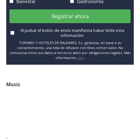
Bienestar
Gastronomía
Registrar ahora
Al pulsar el botón de envío manifiesta haber leído esta
información.
TURISMO Y HOTELES DE BALEARES, S.L. gestiona, en base a su
consentimiento, una lista de difusión con fines comerciales. No
comunicaremos sus datos a terceros salvo por obligaciones legales. Más
información
aquí
Music
"