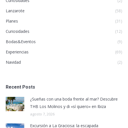
Curiosidades
(2)
Lanzarote
(58)
Planes
(31)
Curiosidades
(12)
Bodas&Eventos
(9)
Experiencias
(69)
Navidad
(2)
Recent Posts
¿Sueñas con una boda frente al mar? Descubre
THB Los Molinos y di «sí quiero» en Ibiza
agosto 7, 2026
Excursión a La Graciosa: la escapada