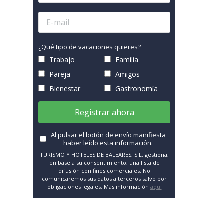
¿Qué tipo de vacaciones quieres?
Trabajo
Familia
Pareja
Amigos
Bienestar
Gastronomía
Registrar ahora
Al pulsar el botón de envío manifiesta
haber leído esta información.
TURISMO Y HOTELES DE BALEARES, S.L. gestiona,
en base a su consentimiento, una lista de
difusión con fines comerciales. No
comunicaremos sus datos a terceros salvo por
obligaciones legales. Más información
aquí