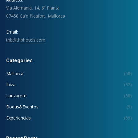
Via Alemania, 14, 6ª Planta
07458 Ca'n Picafort, Mallorca
Email:
thb@thbhotels.com
Categories
Mallorca
(58)
Ibiza
(52)
Lanzarote
(58)
Bodas&Eventos
(9)
Experiencias
(69)