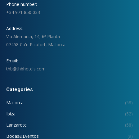
Phone number:
+34 971 850 033
Address:
Via Alemania, 14, 6ª Planta
07458 Ca'n Picafort, Mallorca
Email:
thb@thbhotels.com
Categories
Mallorca
(58)
Ibiza
(52)
Lanzarote
(58)
Bodas&Eventos
(9)