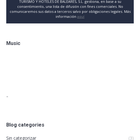
TURISMO Y HOTELES DE BALEARES, S.L. gestiona, en base a su
consentimiento, una lista de difusión con fines comerciales. No
comunicaremos sus datos a terceros salvo por obligaciones legales. Más
información
aquí
Music
"
Blog categories
Sin categorizar
(3)