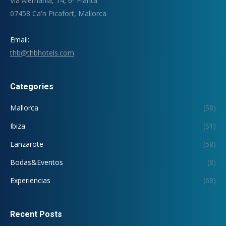
Via Alemania, 14, 6ª Planta
07458 Ca'n Picafort, Mallorca
Email:
thb@thbhotels.com
Categories
Mallorca
(58)
Ibiza
(51)
Lanzarote
(58)
Bodas&Eventos
(8)
Experiencias
(68)
Recent Posts