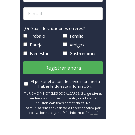
¿Qué tipo de vacaciones quieres?
Trabajo
Familia
Pareja
Amigos
Bienestar
Gastronomía
Registrar ahora
Al pulsar el botón de envío manifiesta
haber leído esta información.
TURISMO Y HOTELES DE BALEARES, S.L. gestiona,
en base a su consentimiento, una lista de
difusión con fines comerciales. No
comunicaremos sus datos a terceros salvo por
obligaciones legales. Más información
aquí