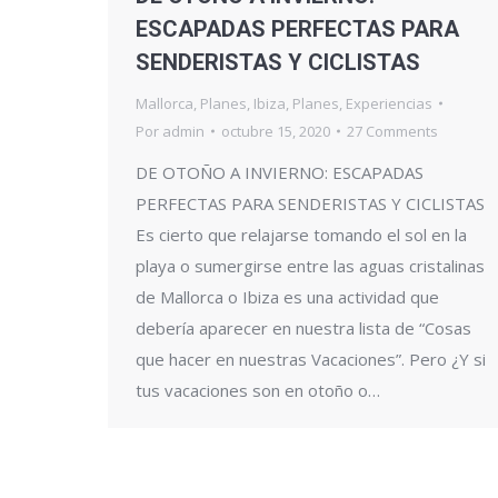
ESCAPADAS PERFECTAS PARA
SENDERISTAS Y CICLISTAS
Mallorca
,
Planes
,
Ibiza
,
Planes
,
Experiencias
Por
admin
octubre 15, 2020
27 Comments
DE OTOÑO A INVIERNO: ESCAPADAS
PERFECTAS PARA SENDERISTAS Y CICLISTAS
Es cierto que relajarse tomando el sol en la
playa o sumergirse entre las aguas cristalinas
de Mallorca o Ibiza es una actividad que
debería aparecer en nuestra lista de “Cosas
que hacer en nuestras Vacaciones”. Pero ¿Y si
tus vacaciones son en otoño o…