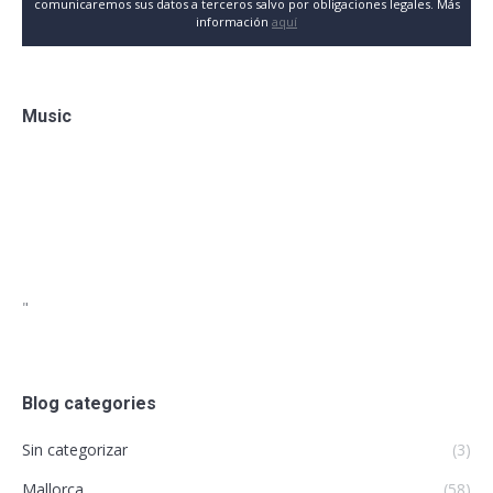
comunicaremos sus datos a terceros salvo por obligaciones legales. Más
información
aquí
Music
"
Blog categories
Sin categorizar
(3)
Mallorca
(58)