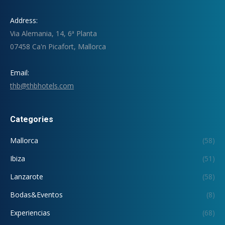
Address:
Via Alemania, 14, 6ª Planta
07458 Ca'n Picafort, Mallorca
Email:
thb@thbhotels.com
Categories
Mallorca
(58)
Ibiza
(51)
Lanzarote
(58)
Bodas&Eventos
(8)
Experiencias
(68)