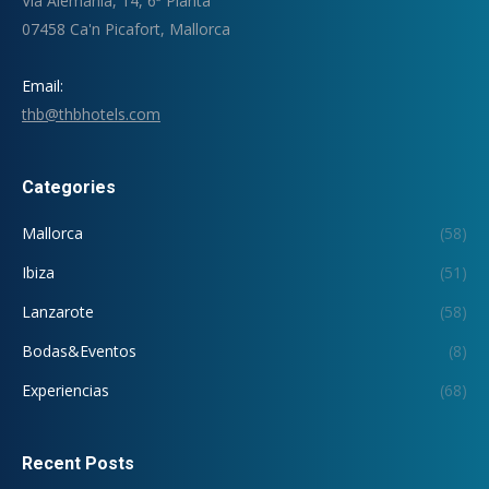
Via Alemania, 14, 6ª Planta
07458 Ca'n Picafort, Mallorca
Email:
thb@thbhotels.com
Categories
Mallorca
(58)
Ibiza
(51)
Lanzarote
(58)
Bodas&Eventos
(8)
Experiencias
(68)
Recent Posts