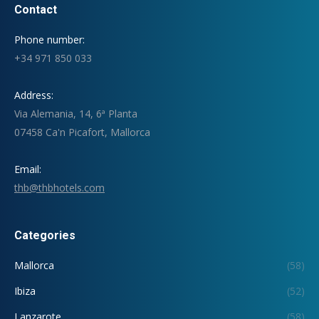
Contact
Phone number:
+34 971 850 033
Address:
Via Alemania, 14, 6ª Planta
07458 Ca'n Picafort, Mallorca
Email:
thb@thbhotels.com
Categories
Mallorca
(58)
Ibiza
(52)
Lanzarote
(58)