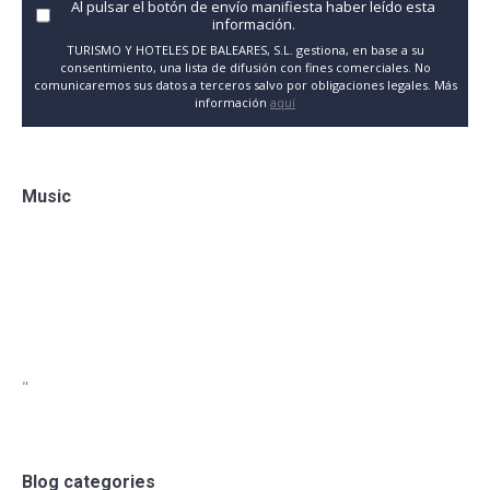
Al pulsar el botón de envío manifiesta haber leído esta
información.
TURISMO Y HOTELES DE BALEARES, S.L. gestiona, en base a su
consentimiento, una lista de difusión con fines comerciales. No
comunicaremos sus datos a terceros salvo por obligaciones legales. Más
información
aquí
Music
"
Blog categories