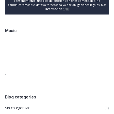
consentimiento, una lista de difusión con fines comerciales. No
comunicaremos sus datos a terceros salvo por obligaciones legales. Más
información
aquí
Music
"
Blog categories
Sin categorizar
(3)