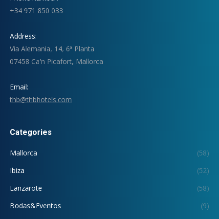
+34 971 850 033
Address:
Via Alemania, 14, 6ª Planta
07458 Ca'n Picafort, Mallorca
Email:
thb@thbhotels.com
Categories
Mallorca
(58)
Ibiza
(52)
Lanzarote
(58)
Bodas&Eventos
(9)