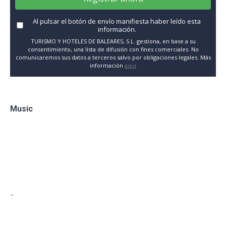
Al pulsar el botón de envío manifiesta haber leído esta
información.
TURISMO Y HOTELES DE BALEARES, S.L. gestiona, en base a su
consentimiento, una lista de difusión con fines comerciales. No
comunicaremos sus datos a terceros salvo por obligaciones legales. Más
información
aquí
Music
"