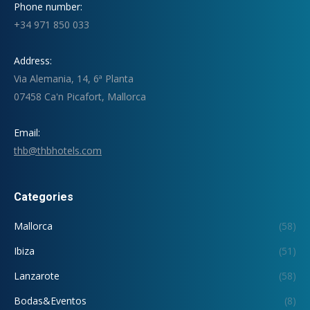
Phone number:
+34 971 850 033
Address:
Via Alemania, 14, 6ª Planta
07458 Ca'n Picafort, Mallorca
Email:
thb@thbhotels.com
Categories
Mallorca
(58)
Ibiza
(51)
Lanzarote
(58)
Bodas&Eventos
(8)