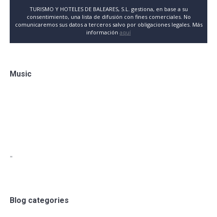
TURISMO Y HOTELES DE BALEARES, S.L. gestiona, en base a su
consentimiento, una lista de difusión con fines comerciales. No
comunicaremos sus datos a terceros salvo por obligaciones legales. Más
información
aquí
Music
"
Blog categories