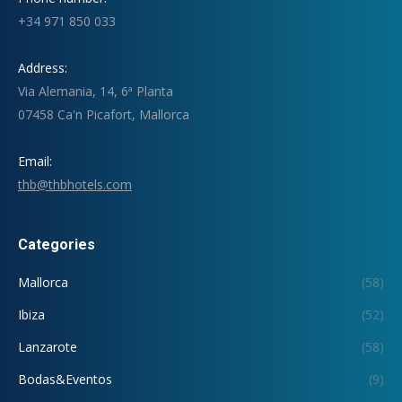
+34 971 850 033
Address:
Via Alemania, 14, 6ª Planta
07458 Ca'n Picafort, Mallorca
Email:
thb@thbhotels.com
Categories
Mallorca
(58)
Ibiza
(52)
Lanzarote
(58)
Bodas&Eventos
(9)