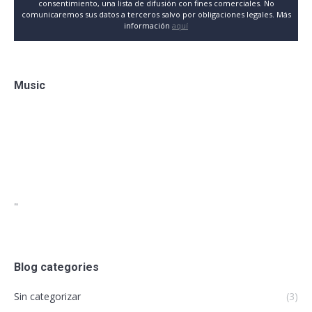
consentimiento, una lista de difusión con fines comerciales. No
comunicaremos sus datos a terceros salvo por obligaciones legales. Más
información
aquí
Music
"
Blog categories
Sin categorizar
(3)