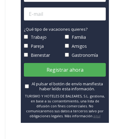
¿Qué tipo de vacaciones quieres?
Trabajo
Familia
Pareja
Amigos
Bienestar
Gastronomía
Registrar ahora
Al pulsar el botón de envío manifiesta
haber leído esta información.
TURISMO Y HOTELES DE BALEARES, S.L. gestiona,
en base a su consentimiento, una lista de
difusión con fines comerciales. No
comunicaremos sus datos a terceros salvo por
obligaciones legales. Más información
aquí