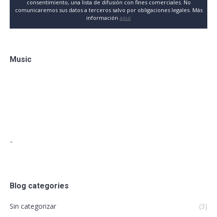
consentimiento, una lista de difusión con fines comerciales. No
comunicaremos sus datos a terceros salvo por obligaciones legales. Más
información
aquí
Music
"
Blog categories
Sin categorizar
(3)