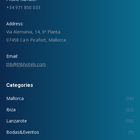
+34 971 850 033
Address:
Via Alemania, 14, 6ª Planta
07458 Ca'n Picafort, Mallorca
Email:
thb@thbhotels.com
Categories
Mallorca
(58)
Ibiza
(52)
Lanzarote
(58)
Bodas&Eventos
(9)