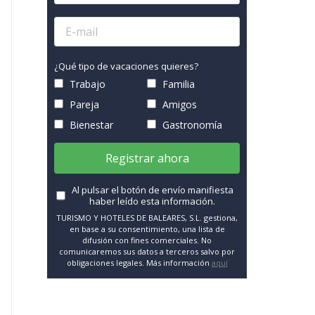
¿Qué tipo de vacaciones quieres?
Trabajo
Familia
Pareja
Amigos
Bienestar
Gastronomía
Registrar ahora
Al pulsar el botón de envío manifiesta
haber leído esta información.
TURISMO Y HOTELES DE BALEARES, S.L. gestiona,
en base a su consentimiento, una lista de
difusión con fines comerciales. No
comunicaremos sus datos a terceros salvo por
obligaciones legales. Más información
aquí