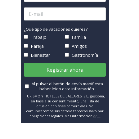
¿Qué tipo de vacaciones quieres?
Trabajo
Familia
Pareja
Amigos
Bienestar
Gastronomía
Registrar ahora
Al pulsar el botón de envío manifiesta
haber leído esta información.
TURISMO Y HOTELES DE BALEARES, S.L. gestiona,
en base a su consentimiento, una lista de
difusión con fines comerciales. No
comunicaremos sus datos a terceros salvo por
obligaciones legales. Más información
aquí