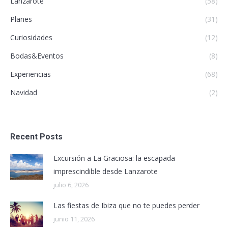
Lanzarote
(58)
Planes
(31)
Curiosidades
(12)
Bodas&Eventos
(8)
Experiencias
(68)
Navidad
(2)
Recent Posts
Excursión a La Graciosa: la escapada
imprescindible desde Lanzarote
julio 6, 2026
Las fiestas de Ibiza que no te puedes perder
junio 11, 2026