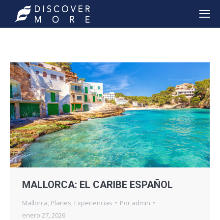
MALLORCA: EL CARIBE ESPAÑOL
Mallorca
,
Planes
,
Experiencias
Por
admin
enero 27, 2026