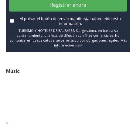
Registrar ahora
Al pulsar el botón de envío manifiesta haber leído esta
información.
TURISMO Y HOTELES DE BALEARES, S.L. gestiona, en base a su
consentimiento, una lista de difusión con fines comerciales. No
comunicaremos sus datos a terceros salvo por obligaciones legales. Más
información
aquí
Music
"