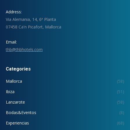
Address:
Via Alemania, 14, 6ª Planta
07458 Ca'n Picafort, Mallorca
Email:
thb@thbhotels.com
Categories
Mallorca
(58)
Ibiza
(51)
Lanzarote
(58)
Bodas&Eventos
(8)
Experiencias
(68)