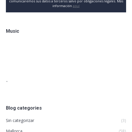
comunicaremos sus datos a terceros salvo por obligaciones legales. Más
información
aquí
Music
"
Blog categories
Sin categorizar
(3)
Mallorca
(58)