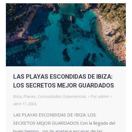
LAS PLAYAS ESCONDIDAS DE IBIZA:
LOS SECRETOS MEJOR GUARDADOS
Ibiza
,
Planes
,
Curiosidades
,
Experiencias
Por
admin
abril 17, 2024
LAS PLAYAS ESCONDIDAS DE IBIZA: LOS
SECRETOS MEJOR GUARDADOS Con la llegada del
buen tiempo, ¿no te apetece escapar de las