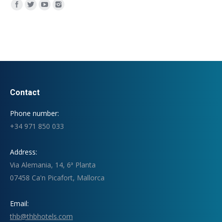
Encuéntranos en:
Contact
Phone number:
+34 971 850 033
Address:
Via Alemania, 14, 6ª Planta
07458 Ca'n Picafort, Mallorca
Email:
thb@thbhotels.com